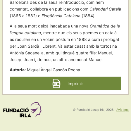
Barcelona des de la seua reintroducció, com hem
comentat, col·labora en publicacions com
Calendari Català
(1866 a 1882) o
Eloqüència Catalana
(1884).
A la seua mort deixà inacabada una nova
Gramàtica de la
llengua catalana
, mentre que els seus poemes en català
es recullen en un volum pòstum en 1888 a cura i prologat
per Joan Sardà i Llorent. Va estar casat amb la tortosina
Antònia Sacanella, amb qui tingué quatre fills: Manuel,
Josep, Joan i, de nou, un altre anomenat Manuel.
Autoria:
Miquel Àngel Gascón Rocha
Imprimir
© Fundació Josep Irla, 2026
·
Avís legal