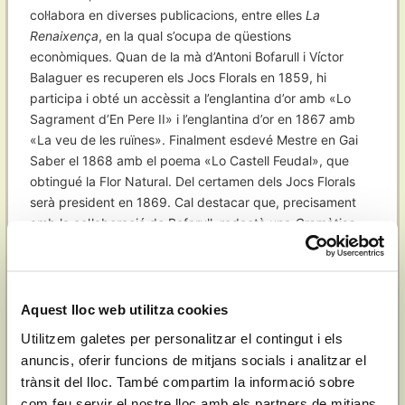
col·labora en diverses publicacions, entre elles
La
Renaixença
, en la qual s’ocupa de qüestions
econòmiques. Quan de la mà d’Antoni Bofarull i Víctor
Balaguer es recuperen els Jocs Florals en 1859, hi
participa i obté un accèssit a l’englantina d’or amb «Lo
Sagrament d’En Pere II» i l’englantina d’or en 1867 amb
«La veu de les ruïnes». Finalment esdevé Mestre en Gai
Saber el 1868 amb el poema «Lo Castell Feudal», que
obtingué la Flor Natural. Del certamen dels Jocs Florals
serà president en 1869. Cal destacar que, precisament
amb la col·laboració de Bofarull, redactà una
Gramàtica
catalana
en 1867 i va participar en el
Diccionario catalán-
castellano
del traiguerí Pere Labèrnia.
Esta vessant cultural es complementa amb la seua
Aquest lloc web utilitza cookies
pertinença a l’Acadèmia de Bones Lletres des de 1861, de
Utilitzem galetes per personalitzar el contingut i els
la qual arribà a ser secretari, càrrec que també ocupa a la
Universitat de Barcelona des de 1885 fins que mor en
anuncis, oferir funcions de mitjans socials i analitzar el
1887 de pulmonia i atàxia.
trànsit del lloc. També compartim la informació sobre
com feu servir el nostre lloc amb els partners de mitjans