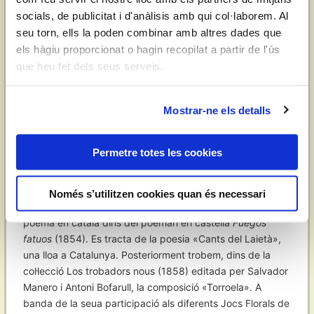
La seua atenció a les qüestions econòmiques el fa
socials, de publicitat i d'anàlisis amb qui col·laborem. Al
col·laborar, a banda de la publicació esmentada, al
Diario
seu torn, ells la poden combinar amb altres dades que
de Barcelona
,
El Sol
o
El Áncora
. També el va conduir a
els hàgiu proporcionat o hagin recopilat a partir de l'ús
ser secretari de Foment de la Producció Espanyola, la
que heu fet dels seus serveis.
patronal catalana fundada en 1876 per Pere Bosch per
defensar una política proteccionista i a la qual pertanyien
com a membres més destacats Eusebi Güell o Manuel
Mostrar-ne els detalls
Girona. Des de la fundació fins a 1882, va dirigir el seu
òrgan d’expressió:
Revista del Fomento de la Producción
Española
. Esta entitat es va integrar finalment en la gran
Permetre totes les cookies
organització patronal catalana Foment del Treball
Nacional en 1889.
Només s’utilitzen cookies quan és necessari
Tornant a la seua tasca literària, publica el seu primer
poema en català dins del poemari en castellà
Fuegos
fatuos
(1854). Es tracta de la poesia «Cants del Laietà»,
una lloa a Catalunya. Posteriorment trobem, dins de la
col·lecció Los trobadors nous (1858) editada per Salvador
Manero i Antoni Bofarull, la composició «Torroela». A
banda de la seua participació als diferents Jocs Florals de