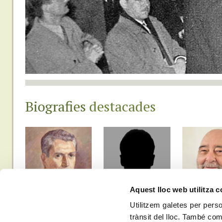
Biografies
destacades
Aquest lloc web utilitza 
Enric
Tomàs
Alfons
Utilitzem galetes per person
Bastit i Garcia
Villarroya i Sanz
Llorenç i G
trànsit del lloc. També co