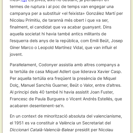
termes de ruptura i al poc de temps van engegar una
campanya per a substituir «el feixista» González Martí per
Nicolau Primitiu, de tarannà més obert i que va ser,
finalment, el candidat que va acabar guanyant. Dins
aquella societat hi havia també antics militants de
l’esquerra dels anys de la república, com Emili Beüt, Josep
Giner Marco o Leopold Martínez Vidal, que van influir el
jovent.
Paral·lelament, Codonyer assistia amb altres companys a
la tertúlia de casa Miquel Adlert que liderava Xavier Casp.
Per aquella tertúlia era freqüent la presència de Miquel
Dolç, Manuel Sanchis Guarner, Beüt o Valor, entre d’altres.
Al principi dels 40 també hi havia assistit Joan Fuster,
Francesc de Paula Burguera o Vicent Andrés Estellés, que
acabaren desentenent-se’n.
En un context de minorització absoluta del valencianisme,
el 1951 es va constituir a València un Secretariat del
Diccionari Català-Valencià-Balear
presidit per Nicolau