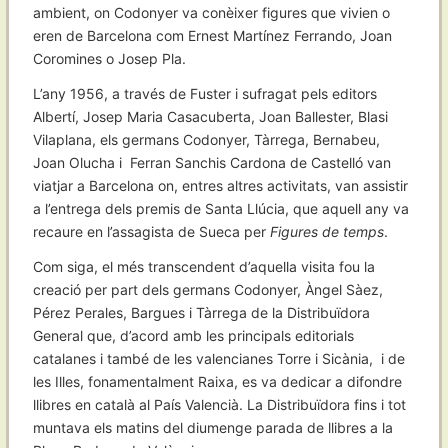
ambient, on Codonyer va conèixer figures que vivien o
eren de Barcelona com Ernest Martínez Ferrando, Joan
Coromines o Josep Pla.
L’any 1956, a través de Fuster i sufragat pels editors
Albertí, Josep Maria Casacuberta, Joan Ballester, Blasi
Vilaplana, els germans Codonyer, Tàrrega, Bernabeu,
Joan Olucha i Ferran Sanchis Cardona de Castelló van
viatjar a Barcelona on, entres altres activitats, van assistir
a l’entrega dels premis de Santa Llúcia, que aquell any va
recaure en l’assagista de Sueca per
Figures de temps
.
Com siga, el més transcendent d’aquella visita fou la
creació per part dels germans Codonyer, Àngel Sàez,
Pérez Perales, Bargues i Tàrrega de la Distribuïdora
General que, d’acord amb les principals editorials
catalanes i també de les valencianes Torre i Sicània, i de
les Illes, fonamentalment Raixa, es va dedicar a difondre
llibres en català al País Valencià. La Distribuïdora fins i tot
muntava els matins del diumenge parada de llibres a la