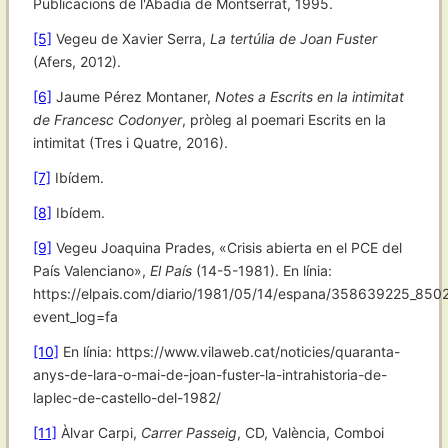
Publicacions de l'Abadia de Montserrat, 1995.
[5]
Vegeu de Xavier Serra,
La tertúlia de Joan Fuster
(Afers, 2012).
[6]
Jaume Pérez Montaner,
Notes a Escrits en la intimitat
de Francesc Codonyer
, pròleg al poemari Escrits en la
intimitat (Tres i Quatre, 2016).
[7]
Ibídem.
[8]
Ibídem.
[9]
Vegeu Joaquina Prades, «Crisis abierta en el PCE del
País Valenciano»,
El País
(14-5-1981). En línia:
https://elpais.com/diario/1981/05/14/espana/358639225_8502
event_log=fa
[10]
En línia: https://www.vilaweb.cat/noticies/quaranta-
anys-de-lara-o-mai-de-joan-fuster-la-intrahistoria-de-
laplec-de-castello-del-1982/
[11]
Àlvar Carpi,
Carrer Passeig
, CD, València, Comboi