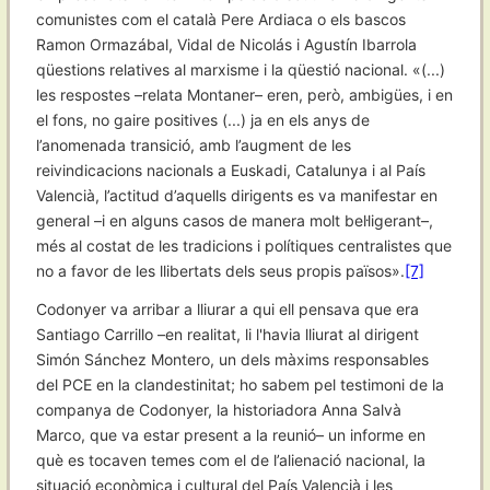
comunistes com el català Pere Ardiaca o els bascos
Ramon Ormazábal, Vidal de Nicolás i Agustín Ibarrola
qüestions relatives al marxisme i la qüestió nacional. «(...)
les respostes –relata Montaner– eren, però, ambigües, i en
el fons, no gaire positives (...) ja en els anys de
l’anomenada transició, amb l’augment de les
reivindicacions nacionals a Euskadi, Catalunya i al País
Valencià, l’actitud d’aquells dirigents es va manifestar en
general –i en alguns casos de manera molt bel·ligerant–,
més al costat de les tradicions i polítiques centralistes que
no a favor de les llibertats dels seus propis països».
[7]
Codonyer va arribar a lliurar a qui ell pensava que era
Santiago Carrillo –en realitat, li l'havia lliurat al dirigent
Simón Sánchez Montero, un dels màxims responsables
del PCE en la clandestinitat; ho sabem pel testimoni de la
companya de Codonyer, la historiadora Anna Salvà
Marco, que va estar present a la reunió– un informe en
què es tocaven temes com el de l’alienació nacional, la
situació econòmica i cultural del País Valencià i les