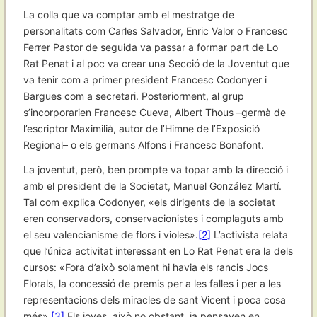
La colla que va comptar amb el mestratge de
personalitats com Carles Salvador, Enric Valor o Francesc
Ferrer Pastor de seguida va passar a formar part de Lo
Rat Penat i al poc va crear una Secció de la Joventut que
va tenir com a primer president Francesc Codonyer i
Bargues com a secretari. Posteriorment, al grup
s’incorporarien Francesc Cueva, Albert Thous –germà de
l’escriptor Maximilià, autor de l’Himne de l’Exposició
Regional– o els germans Alfons i Francesc Bonafont.
La joventut, però, ben prompte va topar amb la direcció i
amb el president de la Societat, Manuel González Martí.
Tal com explica Codonyer, «els dirigents de la societat
eren conservadors, conservacionistes i complaguts amb
el seu valencianisme de flors i violes».
[2]
L’activista relata
que l’única activitat interessant en Lo Rat Penat era la dels
cursos: «Fora d’això solament hi havia els rancis Jocs
Florals, la concessió de premis per a les falles i per a les
representacions dels miracles de sant Vicent i poca cosa
més».
[3]
Els joves, això no obstant, ja pensaven en