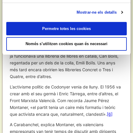
tancat durant dos anys i mig i passà per les presons de
València, Carabanchel i Càceres. En la mateixa caiguda
Mostrar-ne els detalls
van ser detinguts Jaume Pérez Montaner, Màrius García
Bonafé, Eugeni Boscà Cano i Josep Giner Corral.
Permetre totes les cookies
Això, i la marxa del seu germà a Mallorca per fer el servei
militar, va suposar la fi de la Distribuïdora. Com fos, la
Només s’utilitzen cookies quan és necessari
iniciativa havia servit almenys com a al·licient i a València
ja funcionava una llibreria de llibres en català, Can Boïls,
regentada per un dels de la colla, Emili Boïls. Uns anys
més tard encara obririen les llibreries Concret o Tres i
Quatre, entre d’altres.
L’activisme polític de Codonyer venia de lluny. El 1956 va
crear amb el seu germà i Enric Tàrrega, entre d’altres, el
Front Marxista Valencià. Com recorda Jaume Pérez
Montaner, «el partit tenia un caire més formatiu i teòric
que activista encara que, naturalment, clandestí».
[6]
A Carabanchel, explica Montaner, els valencians
empresonats van tenir temps de discutir amb dirigents