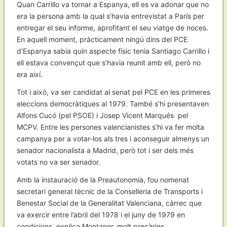
Quan Carrillo va tornar a Espanya, ell es va adonar que no
era la persona amb la qual s’havia entrevistat a París per
entregar el seu informe, aprofitant el seu viatge de noces.
En aquell moment, pràcticament ningú dins del PCE
d’Espanya sabia quin aspecte físic tenia Santiago Carrillo i
ell estava convençut que s’havia reunit amb ell, però no
era així.
Tot i això, va ser candidat al senat pel PCE en les primeres
eleccions democràtiques al 1979. També s’hi presentaven
Alfons Cucó (pel PSOE) i Josep Vicent Marqués pel
MCPV. Entre les persones valencianistes s’hi va fer molta
campanya per a votar-los als tres i aconseguir almenys un
senador nacionalista a Madrid, però tot i ser dels més
votats no va ser senador.
Amb la instauració de la Preautonomia, fou nomenat
secretari general tècnic de la Conselleria de Transports i
Benestar Social de la Generalitat Valenciana, càrrec que
va exercir entre l’abril del 1978 i el juny de 1979 en
condicions, explica Montaner, molt precàries.