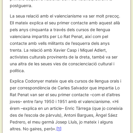
postguerra.
La seua relació amb el valencianisme va ser molt precoç.
Ell mateix explica el seu primer contacte amb aquest allà
pels anys cinquanta a través dels cursos de llengua
valenciana impartits per Lo Rat Penat, així com pel
contacte amb vells militants de l’esquerra dels anys
trenta. La relació amb Xavier Casp i Miquel Adlert,
activistes culturals provinents de la dreta, també va ser
una altra de les seues vies de conscienciació cultural i
política.
Explica Codonyer mateix que els cursos de llengua orals i
per correspondència de Carles Salvador que impartia Lo
Rat Penat van ser el seu primer contacte –com el d’altres
joves– entre l’any 1950 i 1951 amb el valencianisme. «Hi
érem –explica en un article– Enric Tàrrega (que jo coneixia
des de l’escola de pàrvuls), Antoni Bargues, Àngel Sáez
Pedrero, el meu germà Josep Lluís, jo mateix i alguns
altres. No gaires, però».
[1]