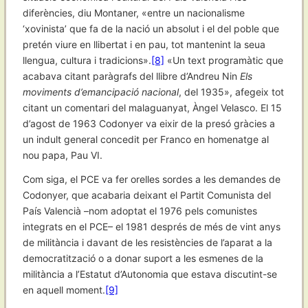
diferències, diu Montaner, «entre un nacionalisme
‘xovinista’ que fa de la nació un absolut i el del poble que
pretén viure en llibertat i en pau, tot mantenint la seua
llengua, cultura i tradicions».
[8]
«Un text programàtic que
acabava citant paràgrafs del llibre d’Andreu Nin
Els
moviments d’emancipació nacional
, del 1935», afegeix tot
citant un comentari del malaguanyat, Àngel Velasco. El 15
d’agost de 1963 Codonyer va eixir de la presó gràcies a
un indult general concedit per Franco en homenatge al
nou papa, Pau VI.
Com siga, el PCE va fer orelles sordes a les demandes de
Codonyer, que acabaria deixant el Partit Comunista del
País Valencià –nom adoptat el 1976 pels comunistes
integrats en el PCE– el 1981 després de més de vint anys
de militància i davant de les resistències de l’aparat a la
democratització o a donar suport a les esmenes de la
militància a l’Estatut d’Autonomia que estava discutint-se
en aquell moment.
[9]