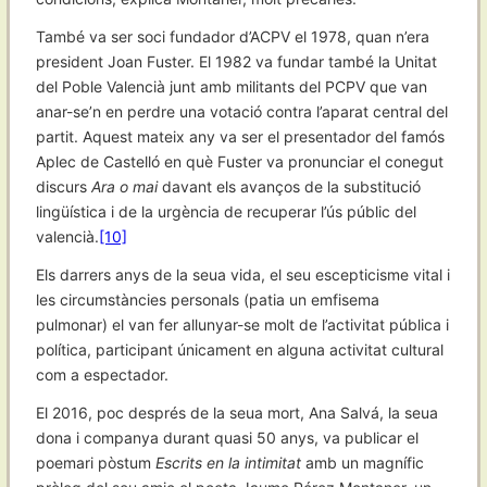
També va ser soci fundador d’ACPV el 1978, quan n’era
president Joan Fuster. El 1982 va fundar també la Unitat
del Poble Valencià junt amb militants del PCPV que van
anar-se’n en perdre una votació contra l’aparat central del
partit. Aquest mateix any va ser el presentador del famós
Aplec de Castelló en què Fuster va pronunciar el conegut
discurs
Ara o mai
davant els avanços de la substitució
lingüística i de la urgència de recuperar l’ús públic del
valencià.
[10]
Els darrers anys de la seua vida, el seu escepticisme vital i
les circumstàncies personals (patia un emfisema
pulmonar) el van fer allunyar-se molt de l’activitat pública i
política, participant únicament en alguna activitat cultural
com a espectador.
El 2016, poc després de la seua mort, Ana Salvá, la seua
dona i companya durant quasi 50 anys, va publicar el
poemari pòstum
Escrits en la intimitat
amb un magnífic