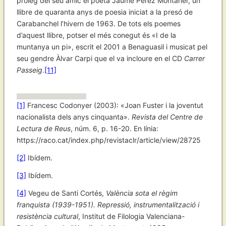
pròleg del seu amic el poeta Jaume Pérez Montaner, un
llibre de quaranta anys de poesia iniciat a la presó de
Carabanchel l’hivern de 1963. De tots els poemes
d’aquest llibre, potser el més conegut és «I de la
muntanya un pi», escrit el 2001 a Benaguasil i musicat pel
seu gendre Àlvar Carpi que el va incloure en el CD
Carrer
Passeig
.
[11]
[1]
Francesc Codonyer (2003): «Joan Fuster i la joventut
nacionalista dels anys cinquanta».
Revista del Centre de
Lectura de Reus
, núm. 6, p. 16-20. En línia:
https://raco.cat/index.php/revistaclr/article/view/28725
[2]
Ibídem.
[3]
Ibídem.
[4]
Vegeu de Santi Cortés,
València sota el règim
franquista (1939-1951). Repressió, instrumentalització i
resistència cultural
, Institut de Filologia Valenciana-