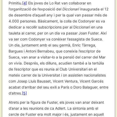
Primitiu.
[4]
Els joves de Lo Rat van col·laborar en
l’organització de l’exposició del
Diccionari
inaugurada el 12
de desembre d’aquell any i per la qual van passar més de
4.000 persones. Bàsicament, la colla de Codonyer es va
dedicar a recollir subscripcions per al Diccionari en una
tauleta al carrer, per on un dia va passar Joan Fuster. Així
va ser com Codonyer va conèixer l’assagista de Sueca.
Un dia, juntament amb el seu germà, Enric Tàrrega,
Bargues i Antoni Bernabeu, que coneixia l’escriptor de
Sueca, van anar a visitar-lo a la pensió del carrer del Mar
on vivia. Després, els dilluns, acudien també a la tertúlia
de l’escriptor que es reunia al Club Universitari en el
mateix carrer de la Universitat i on assistien nacionalistes
com Josep Lluís Bausset, Vicent Ventura, Vicent Garcés
acabat d’arribar del seu exili a París o Doro Balaguer, entre
d’altres.
[5]
Atrets per la figura de Fuster, els joves van anar deixant
d’anar a les reunions de ca Adlert. La sintonia amb el
cercle de Fuster era molt major i és, justament en aquell