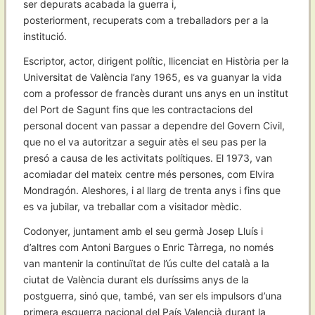
ser depurats acabada la guerra i,
posteriorment, recuperats com a treballadors per a la
institució.
Escriptor, actor, dirigent polític, llicenciat en Història per la
Universitat de València l’any 1965, es va guanyar la vida
com a professor de francès durant uns anys en un institut
del Port de Sagunt fins que les contractacions del
personal docent van passar a dependre del Govern Civil,
que no el va autoritzar a seguir atès el seu pas per la
presó a causa de les activitats polítiques. El 1973, van
acomiadar del mateix centre més persones, com Elvira
Mondragón. Aleshores, i al llarg de trenta anys i fins que
es va jubilar, va treballar com a visitador mèdic.
Codonyer, juntament amb el seu germà Josep Lluís i
d’altres com Antoni Bargues o Enric Tàrrega, no només
van mantenir la continuïtat de l’ús culte del català a la
ciutat de València durant els duríssims anys de la
postguerra, sinó que, també, van ser els impulsors d’una
primera esquerra nacional del País Valencià durant la