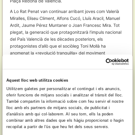
Plaça Redona de València.
A Lo Rat Penat van continuar arribant joves com Valerià
Miralles, Eliseu Climent, Alfons Cucó, Lluís Aracil, Manuel
Ardit, Jaume Pérez Muntaner o Joan Francesc Mira. Tot
plegat, la generació que protagonitzarà l’impuls nacional
del País Valencià de les dècades posteriors, els
protagonistes d’allò que el sociòleg Toni Mollà ha
anomenat la «revolució tranquil·la» del moviment
valencianista.
La tardor de 1960, esperonats per Eliseu Climent, els
germans Codonyer i altres activistes com Tàrrega van
Aquest lloc web utilitza cookies
muntar l’Aplec de la Joventut Nacionalista a l’esplanada
Utilitzem galetes per personalitzar el contingut i els anuncis,
de l’ermita de Sant Vicent de Llíria. Un any després,
oferir funcions de mitjans socials i analitzar el trànsit del lloc.
l’experiència es va repetir a la Font Roja d’Alcoi on van
També compartim la informació sobre com feu servir el nostre
intervindre Codonyer, Fuster i Cucó. El 1962, l’any de
lloc amb els partners de mitjans socials, de publicitat i
Nosaltres, els valencians
, l’aplec es va celebrar a Castelló
d'anàlisis amb qui col·laborem. Al seu torn, ells la poden
però Codonyer ja no va poder assistir atès que fou
combinar amb altres dades que els hàgiu proporcionat o hagin
detingut per repartir a la universitat uns fulls volanders
recopilat a partir de l'ús que heu fet dels seus serveis.
antifranquistes del Partit Comunista. Per aquest fet, va ser