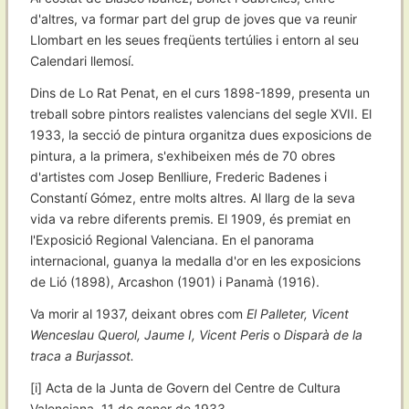
d'altres, va formar part del grup de joves que va reunir
Llombart en les seues freqüents tertúlies i entorn al seu
Calendari llemosí.
Dins de Lo Rat Penat, en el curs 1898-1899, presenta un
treball sobre pintors realistes valencians del segle XVII. El
1933, la secció de pintura organitza dues exposicions de
pintura, a la primera, s'exhibeixen més de 70 obres
d'artistes com Josep Benlliure, Frederic Badenes i
Constantí Gómez, entre molts altres. Al llarg de la seva
vida va rebre diferents premis. El 1909, és premiat en
l'Exposició Regional Valenciana. En el panorama
internacional, guanya la medalla d'or en les exposicions
de Lió (1898), Arcashon (1901) i Panamà (1916).
Va morir al 1937, deixant obres com
El Palleter, Vicent
Wenceslau Querol, Jaume I, Vicent Peris
o
Disparà de la
traca a Burjassot.
[i] Acta de la Junta de Govern del Centre de Cultura
Valenciana, 11 de gener de 1933.