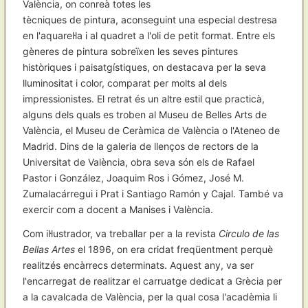
València, on conreà totes les
tècniques de pintura, aconseguint una especial destresa
en l'aquarel·la i al quadret a l'oli de petit format. Entre els
gèneres de pintura sobreïxen les seves pintures
històriques i paisatgístiques, on destacava per la seva
lluminositat i color, comparat per molts al dels
impressionistes. El retrat és un altre estil que practicà,
alguns dels quals es troben al Museu de Belles Arts de
València, el Museu de Ceràmica de València o l'Ateneo de
Madrid. Dins de la galeria de llenços de rectors de la
Universitat de València, obra seva són els de Rafael
Pastor i González, Joaquim Ros i Gómez, José M.
Zumalacárregui i Prat i Santiago Ramón y Cajal. També va
exercir com a docent a Manises i València.
Com il·lustrador, va treballar per a la revista
Circulo de las
Bellas Artes
el 1896, on era cridat freqüentment perquè
realitzés encàrrecs determinats. Aquest any, va ser
l'encarregat de realitzar el carruatge dedicat a Grècia per
a la cavalcada de València, per la qual cosa l'acadèmia li