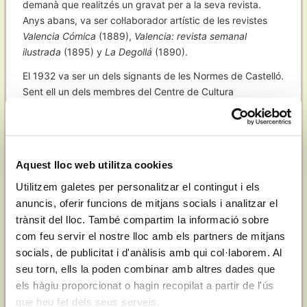
demanà que realitzés un gravat per a la seva revista.
Anys abans, va ser col·laborador artístic de les revistes
Valencia Cómica
(1889),
Valencia: revista semanal
ilustrada
(1895) y
La Degollá
(1890).
El 1932 va ser un dels signants de les Normes de Castelló.
Sent ell un dels membres del Centre de Cultura
Valenciana, aquesta institució decideix sumar-se a les
Normes de Castelló l'11 de gener de 1933. Amb la
presència de Josep Sanchis Sivera, Teodor Llorente,
Nicolau Primitiu Gómez, Joaquim Reig, Francesc Martínez,
Aquest lloc web utilitza cookies
Leopold Trénor, Miquel Martí, Salvador Carreres i el propi
Utilitzem galetes per personalitzar el contingut i els
Constantí Gómez, s'escriu en l'acta de la Junta de Govern:
"El Senyor Director degà manifestà que a les darreries de
anuncis, oferir funcions de mitjans socials i analitzar el
l'any passat i complint l'acord pres per la Junta de Govern
trànsit del lloc. També compartim la informació sobre
el senyor Secretari assistí en representació del Centre
com feu servir el nostre lloc amb els partners de mitjans
ensemps ab altres representans de diverses entitats a
socials, de publicitat i d'anàlisis amb qui col·laborem. Al
una reunió celebrada a Castelló a la fi de tractar la
seu torn, ells la poden combinar amb altres dades que
unificació de les normes ortogràfiques i, havent arribat a
els hàgiu proporcionat o hagin recopilat a partir de l'ús
un acord, anaven a llegar-se dites normes, com es féu, les
que heu fet dels seus serveis.