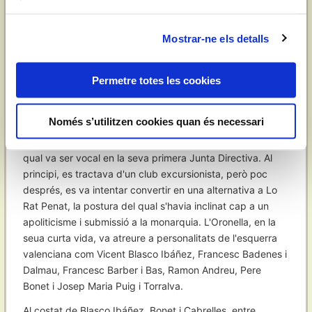
quals, després de llegides, foren aprovades per
unanimitat, acordant-se que el Centre s'adherira a elles i
que regiren per a totes les publicacions del Centre". [i] A
Mostrar-ne els detalls
partir d'aquest acord, totes les publicacions i actes de la
Junta del Centre de Cultura Valenciana, es van redactar
Permetre totes les cookies
en valencià fins a finals de 1936.
Constantí Gómez, per les seves idees republicanes i
Només s’utilitzen cookies quan és necessari
progressistes, s'uneix a l'entitat cultural valenciana
L'Oronella, fundada el 1888 per Constantí Llombart i de la
qual va ser vocal en la seva primera Junta Directiva. Al
principi, es tractava d'un club excursionista, però poc
després, es va intentar convertir en una alternativa a Lo
Rat Penat, la postura del qual s'havia inclinat cap a un
apoliticisme i submissió a la monarquia. L'Oronella, en la
seua curta vida, va atreure a personalitats de l'esquerra
valenciana com Vicent Blasco Ibáñez, Francesc Badenes i
Dalmau, Francesc Barber i Bas, Ramon Andreu, Pere
Bonet i Josep Maria Puig i Torralva.
Al costat de Blasco Ibáñez, Bonet i Cabrelles, entre