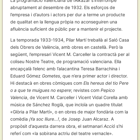
La programació valenciana de l’Alkázar s’interrompé
abruptament al desembre de 1932. Els esforços de
l’empresa i d’autors i actors per dur a terme un producte
de qualitat en la llengua pròpia no aconseguiren una
afluència suficient de públic per a mantenir el projecte.
La temporada 1933-1934, Pilar Martí treballà al Saló Casa
dels Obrers de València, amb obres en castellà. Però la
següent, l’empresari Vicent M. Carceller la contractà per al
coliseu Nostre Teatre, de programació valenciana. Ella
encapçalà l’elenc amb l’alacantina Teresa Barrachina i
Eduard Gómez
Gometes
, que n’era primer actor i director.
Hi destacà en obres còmiques com
Els hereus del tio Pere
o a que te muigues no espere
; revistes com
Pepico
Valencia
, de Vicent M. Carceller i Vicent Vidal Corella amb
música de Sánchez Roglà, que incloïa un quadre titulat
«Glòria a Pilar Martí», o en obres de major fondària com la
comèdia
¡Ya soc lliure...!
, de Josep Juan Alcaraz. A
propòsit d’aquesta darrera obra, el setmanari
Acció
s’hi
referí com «la sobirana actriu del teatre vernacle».