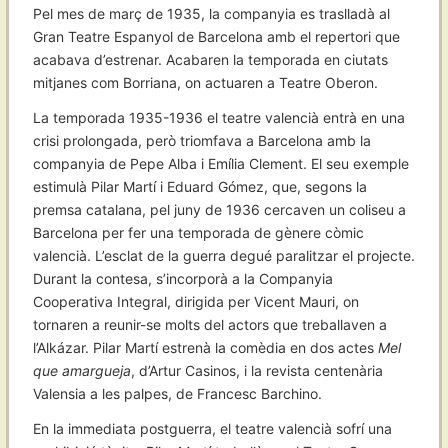
Pel mes de març de 1935, la companyia es traslladà al
Gran Teatre Espanyol de Barcelona amb el repertori que
acabava d’estrenar. Acabaren la temporada en ciutats
mitjanes com Borriana, on actuaren a Teatre Oberon.
La temporada 1935-1936 el teatre valencià entrà en una
crisi prolongada, però triomfava a Barcelona amb la
companyia de Pepe Alba i Emília Clement. El seu exemple
estimulà Pilar Martí i Eduard Gómez, que, segons la
premsa catalana, pel juny de 1936 cercaven un coliseu a
Barcelona per fer una temporada de gènere còmic
valencià. L’esclat de la guerra degué paralitzar el projecte.
Durant la contesa, s’incorporà a la Companyia
Cooperativa Integral, dirigida per Vicent Mauri, on
tornaren a reunir-se molts del actors que treballaven a
l’Alkázar. Pilar Martí estrenà la comèdia en dos actes
Mel
que amargueja
, d’Artur Casinos, i la revista centenària
Valensia a les palpes, de Francesc Barchino.
En la immediata postguerra, el teatre valencià sofrí una