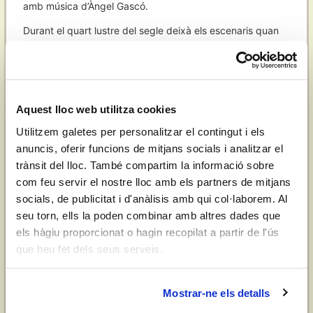
amb música d’Àngel Gascó.
Durant el quart lustre del segle deixà els escenaris quan
l’èxit encara no l’havia abandonada. Però l’any 1924,
l’empresari Eulogio Velasco la convencé d’integrar-se en la
seua companyia, que es disposava a realitzar una gira per
Lisboa, el Brasil, l’Argentina, l’Uruguai i altres països
Aquest lloc web utilitza cookies
d’Amèrica del Sud. Al febrer de 1926, quan l’agrupació
treballava a Xile, Pilar Martí decidí tornar-se’n a casa.
Utilitzem galetes per personalitzar el contingut i els
anuncis, oferir funcions de mitjans socials i analitzar el
La temporada següent treballà al Teatre Serrano de
trànsit del lloc. També compartim la informació sobre
València en la programació d’estiu de la plaça de bous i en
com feu servir el nostre lloc amb els partners de mitjans
diverses ciutats properes. I a l’octubre de 1927 formà una
socials, de publicitat i d'anàlisis amb qui col·laborem. Al
companyia de sarsuela, on també hi havia les destacades
seu torn, ells la poden combinar amb altres dades que
tiples Anna Barbarroja i Lola Fora, amb la qual es presentà
els hàgiu proporcionat o hagin recopilat a partir de l'ús
amb un recull dels seus grans èxits al Teatre Principal de
Castelló, ciutat on gaudia d’una popularitat enorme. Hi
que heu fet dels seus serveis.
obtingué una gran acollida, tant de part dels nostàlgics a
qui havia seduït amb la seua gràcia i el seu art, com dels
Mostrar-ne els detalls
que no volien perdre l’oportunitat de conèixer aquella gran
figura de l’escena. Fou un bon comiat de la seua carrera