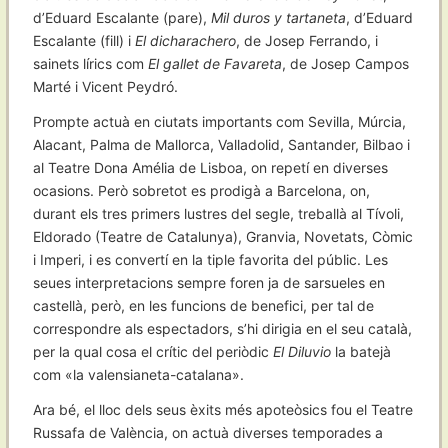
d’Eduard Escalante (pare),
Mil duros y tartaneta
, d’Eduard
Escalante (fill) i
El dicharachero
, de Josep Ferrando, i
sainets lírics com
El gallet de Favareta
, de Josep Campos
Marté i Vicent Peydró.
Prompte actuà en ciutats importants com Sevilla, Múrcia,
Alacant, Palma de Mallorca, Valladolid, Santander, Bilbao i
al Teatre Dona Amélia de Lisboa, on repetí en diverses
ocasions. Però sobretot es prodigà a Barcelona, on,
durant els tres primers lustres del segle, treballà al Tívoli,
Eldorado (Teatre de Catalunya), Granvia, Novetats, Còmic
i Imperi, i es convertí en la tiple favorita del públic. Les
seues interpretacions sempre foren ja de sarsueles en
castellà, però, en les funcions de benefici, per tal de
correspondre als espectadors, s’hi dirigia en el seu català,
per la qual cosa el crític del periòdic
El Diluvio
la batejà
com «la valensianeta-catalana».
Ara bé, el lloc dels seus èxits més apoteòsics fou el Teatre
Russafa de València, on actuà diverses temporades a