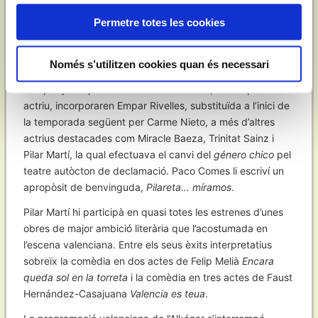
com a tiple.
Permetre totes les cookies
Pel febrer de 1931, l’empresari Vicent Barber inaugurà el
Teatro Alkázar amb la intenció de dedicar-lo a la
Només s’utilitzen cookies quan és necessari
renovació i la dignificació del teatre valencià. Dirigia la
companyia el primer actor Vicent Mauri i, com a primera
actriu, incorporaren Empar Rivelles, substituïda a l’inici de
la temporada següent per Carme Nieto, a més d’altres
actrius destacades com Miracle Baeza, Trinitat Sainz i
Pilar Martí, la qual efectuava el canvi del
género chico
pel
teatre autòcton de declamació. Paco Comes li escriví un
apropòsit de benvinguda,
Pilareta... míramos
.
Pilar Martí hi participà en quasi totes les estrenes d’unes
obres de major ambició literària que l’acostumada en
l’escena valenciana. Entre els seus èxits interpretatius
sobreïx la comèdia en dos actes de Felip Melià
Encara
queda sol en la torreta
i la comèdia en tres actes de Faust
Hernández-Casajuana
Valencia es teua
.