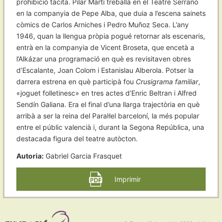
prohibició tàcita. Pilar Martí treballà en el Teatre Serrano
en la companyia de Pepe Alba, que duia a l’escena sainets
còmics de Carlos Arniches i Pedro Muñoz Seca. L’any
1946, quan la llengua pròpia pogué retornar als escenaris,
entrà en la companyia de Vicent Broseta, que encetà a
l’Alkázar una programació en què es revisitaven obres
d’Escalante, Joan Colom i Estanislau Alberola. Potser la
darrera estrena en què participà fou
Crusigrama familiar
,
«joguet folletinesc» en tres actes d’Enric Beltran i Alfred
Sendín Galiana. Era el final d’una llarga trajectòria en què
arribà a ser la reina del Paral·lel barceloní, la més popular
entre el públic valencià i, durant la Segona República, una
destacada figura del teatre autòcton.
Autoria:
Gabriel Garcia Frasquet
Imprimir