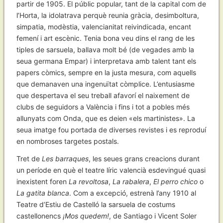
partir de 1905. El públic popular, tant de la capital com de
l’Horta, la idolatrava perquè reunia gràcia, desimboltura,
simpatia, modèstia, valencianitat reivindicada, encant
femení i art escènic. Tenia bona veu dins el rang de les
tiples de sarsuela, ballava molt bé (de vegades amb la
seua germana Empar) i interpretava amb talent tant els
papers còmics, sempre en la justa mesura, com aquells
que demanaven una ingenuïtat còmplice. L’entusiasme
que despertava el seu treball afavorí el naixement de
clubs de seguidors a València i fins i tot a pobles més
allunyats com Onda, que es deien «els martinistes». La
seua imatge fou portada de diverses revistes i es reproduí
en nombroses targetes postals.
Tret de
Les barraques
, les seues grans creacions durant
un període en què el teatre líric valencià esdevingué quasi
inexistent foren
La revoltosa
,
La rabalera
,
El perro chico
o
La gatita blanca
. Com a excepció, estrenà l’any 1910 al
Teatre d’Estiu de Castelló la sarsuela de costums
castellonencs
¡Mos quedem!
, de Santiago i Vicent Soler