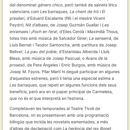
del denominat
género chico
, però també de sainets lírics
valencians com
Les barraques
,
La chent de trò
i
El
presilari
, d’Eduard Escalante (fill) i el mestre Vicent
Peydró;
Nit d’albaes
, de Josep Guzmán Guallar i
Les
enramaes
i
¡Foch en l’era!
, d’Elies Cerdà i Maximilià Thous,
totes tres amb música de Salvador Giner;
La senserrá
, de
Lluís Bernat i Teodor Santoncha, amb partitura de Josep
Bellver;
La pau del poble
, d’Estanislau Alberola i Lluís
Blesa, amb música de Josep Pascual, o
Avans de la
prosesó
, de Pere Ángeles i Enric Burgos, amb música de
Josep M. Fayos. Pilar Martí hi degué participar en algunes
d’aquestes estrenes, però li tenia una especial estima a
Les barraques
, que repetí en algunes funcions dels seus
beneficis, però ara en el paper principal de Carmeleta,
que no és el que interpretà en l’estrena.
Completaven les temporades al Teatre Tívoli de
Barcelona, on es presentaven amb una programació
bilingüe que incloïa les novetats esmentades, a més
d’altres de declamació com
La herència del rey Bonet
,