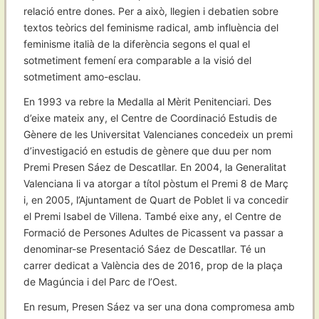
relació entre dones. Per a això, llegien i debatien sobre
textos teòrics del feminisme radical, amb influència del
feminisme italià de la diferència segons el qual el
sotmetiment femení era comparable a la visió del
sotmetiment amo-esclau.
En 1993 va rebre la Medalla al Mèrit Penitenciari. Des
d’eixe mateix any, el Centre de Coordinació Estudis de
Gènere de les Universitat Valencianes concedeix un premi
d’investigació en estudis de gènere que duu per nom
Premi Presen Sáez de Descatllar. En 2004, la Generalitat
Valenciana li va atorgar a títol pòstum el Premi 8 de Març
i, en 2005, l’Ajuntament de Quart de Poblet li va concedir
el Premi Isabel de Villena. També eixe any, el Centre de
Formació de Persones Adultes de Picassent va passar a
denominar-se Presentació Sáez de Descatllar. Té un
carrer dedicat a València des de 2016, prop de la plaça
de Magúncia i del Parc de l’Oest.
En resum, Presen Sáez va ser una dona compromesa amb