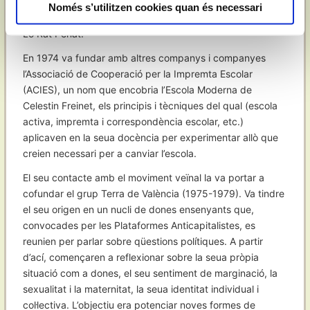
1959, l’Aula Ausiàs March en la Universitat de València i
Només s’utilitzen cookies quan és necessari
integrant-se seguidament en la Secció de Pedagogia de
Lo Rat Penat.
En 1974 va fundar amb altres companys i companyes
l’Associació de Cooperació per la Impremta Escolar
(ACIES), un nom que encobria l’Escola Moderna de
Celestin Freinet, els principis i tècniques del qual (escola
activa, impremta i correspondència escolar, etc.)
aplicaven en la seua docència per experimentar allò que
creien necessari per a canviar l’escola.
El seu contacte amb el moviment veïnal la va portar a
cofundar el grup Terra de València (1975-1979). Va tindre
el seu origen en un nucli de dones ensenyants que,
convocades per les Plataformes Anticapitalistes, es
reunien per parlar sobre qüestions polítiques. A partir
d’ací, començaren a reflexionar sobre la seua pròpia
situació com a dones, el seu sentiment de marginació, la
sexualitat i la maternitat, la seua identitat individual i
col·lectiva. L’objectiu era potenciar noves formes de