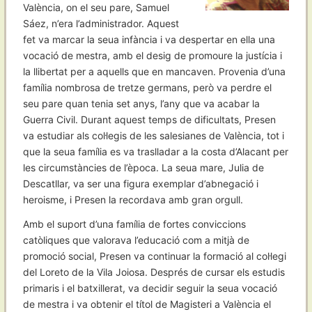
València, on el seu pare, Samuel
Sáez, n’era l’administrador. Aquest
fet va marcar la seua infància i va despertar en ella una
vocació de mestra, amb el desig de promoure la justícia i
la llibertat per a aquells que en mancaven. Provenia d’una
família nombrosa de tretze germans, però va perdre el
seu pare quan tenia set anys, l’any que va acabar la
Guerra Civil. Durant aquest temps de dificultats, Presen
va estudiar als col·legis de les salesianes de València, tot i
que la seua família es va traslladar a la costa d’Alacant per
les circumstàncies de l’època. La seua mare, Julia de
Descatllar, va ser una figura exemplar d’abnegació i
heroisme, i Presen la recordava amb gran orgull.
Amb el suport d’una família de fortes conviccions
catòliques que valorava l’educació com a mitjà de
promoció social, Presen va continuar la formació al col·legi
del Loreto de la Vila Joiosa. Després de cursar els estudis
primaris i el batxillerat, va decidir seguir la seua vocació
de mestra i va obtenir el títol de Magisteri a València el