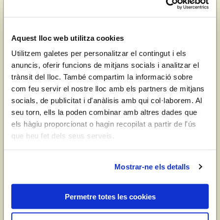
espanyola i dels rols secundaris assignats a les mestres i a
les dones en general. Aquell nou interés descobert per
estar al dia intel·lectualment o debatre en públic en
conferències i col·loquis seguiria avivant-se en ella a la
Aquest lloc web utilitza cookies
Universitat de València, on el 1959 va començar a cursar
Utilitzem galetes per personalitzar el contingut i els
la carrera de Filosofia i Lletres i obtingué unes notes
anuncis, oferir funcions de mitjans socials i analitzar el
brillants i el Premi Extraordinari de la Llicenciatura en
trànsit del lloc. També compartim la informació sobre
1964.
com feu servir el nostre lloc amb els partners de mitjans
Presen va mostrar un gran interés per les qüestions
socials, de publicitat i d'anàlisis amb qui col·laborem. Al
d’identitat del País Valencià i va participar en diverses
seu torn, ells la poden combinar amb altres dades que
activitats associatives relacionades amb la cultura, la
els hàgiu proporcionat o hagin recopilat a partir de l'ús
llengua i la defensa dels drets del poble valencià. Aquest
que heu fet dels seus serveis.
compromís social i polític es va mantenir al llarg de la seua
vida i va ser una característica distintiva de la seua
personalitat
. En aquests anys, al costat dels companys i
Mostrar-ne els detalls
companyes d’estudis com Josep Lluís Blasco, Adela
Costa, Elvira Mondragón, Pilar Vela, Paco Hernández,
Permetre totes les cookies
Jaume Reig i Carme Mira, Presen es va interessar pels
problemes d’identitat del País Valencià constituint, en