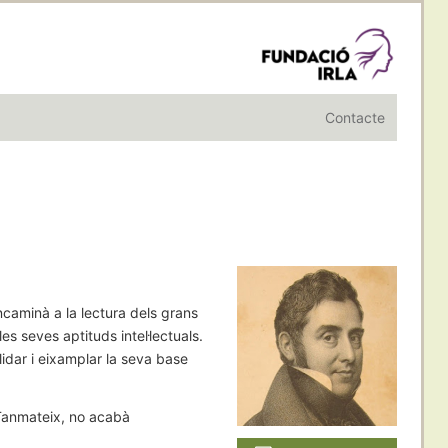
Contacte
encaminà a la lectura dels grans
es seves aptituds intel·lectuals.
lidar i eixamplar la seva base
 Tanmateix, no acabà