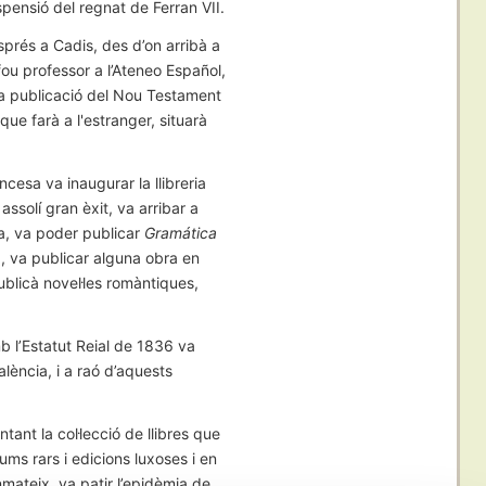
uspensió del regnat de Ferran VII.
esprés a Cadis, des d’on arribà a
fou professor a l’Ateneo Español,
 la publicació del Nou Testament
que farà a l'estranger, situarà
ancesa va inaugurar la llibreria
solí gran èxit, va arribar a
ia, va poder publicar
Gramática
x, va publicar alguna obra en
ublicà novel·les romàntiques,
mb l’Estatut Reial de 1836 va
lència, i a raó d’aquests
ant la col·lecció de llibres que
ums rars i edicions luxoses i en
nmateix, va patir l’epidèmia de