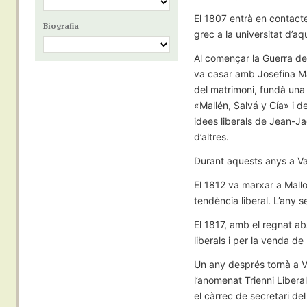
El 1807 entrà en contacte 
Biografia
grec a la universitat d’aqu
Al començar la Guerra de
va casar amb Josefina Mal
del matrimoni, fundà una l
«Mallén, Salvá y Cía» i de
idees liberals de Jean-
d’altres.
Durant aquests anys a Valè
El 1812 va marxar a Mallo
tendència liberal. L’any s
El 1817, amb el regnat ab
liberals i per la venda de 
Un any després tornà a Val
l’anomenat Trienni Libera
el càrrec de secretari de