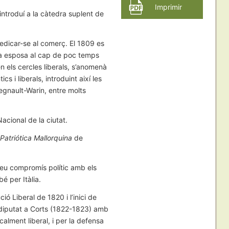
Imprimir
’introduí a la càtedra suplent de
edicar-se al comerç. El 1809 es
seva esposa al cap de poc temps
en els cercles liberals, s’anomenà
 i liberals, introduint així les
gnault-Warin, entre molts
Nacional de la ciutat.
Patriótica Mallorquina
de
 seu compromís polític amb els
bé per Itàlia.
ó Liberal de 1820 i l’inici de
bé diputat a Corts (1822-1823) amb
alment liberal, i per la defensa