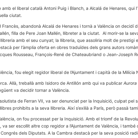
amb el liberal català Antoni Puig i Blanch, a Alcalá de Henares, qui l
ella ciutat.
l Francès, abandonà Alcalá de Henares i tornà a València on decidí d
lén, filla de Pere Joan Mallén, llibreter a la ciutat. Al morir-se la 
libreria amb el seu cunyat; la llibreria, que assoliria molt de prestigi 
stacà per l'àmplia oferta en obres traduïdes dels grans autors romàntics
Jacques Rousseau, François-René de Chateaubriand o Jean-Joseph Re
ncia, fou elegit regidor liberal de l’Ajuntament i capità de la Milícia 
rca. Allà, treballà amb Isidoro de Antillón amb qui va publicar
Aurora 
egüent va decidir tornar a València.
solutista de Ferran VII, va ser denunciat per la Inquisició, culpat pel
llibres prohibits a la seva llibreria. Així s’exilià a París, però passà tam
ència, on fou processat per la Inquisició. Amb el triomf de la Revoluci
l, va ser escollit altre cop regidor a l’Ajuntament de València, i tam
l Congrés dels Diputats. A la Cambra destacà per la seva posició radic