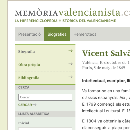
Presentació
Biografies
Hemeroteca
Vicent Salvà
Biografia
València, 10 d'octubre de 
Obra pròpia
París, 5 de maig de 1849
Bibliografia
Intel·lectual, escriptor, ll
CERCA
Va formar-se en una famíli
clàssics espanyols. Així, 
El 1799 començà els estudi
CERCAR
intel·lectual i cultural. 
LLISTA ALFABÈTICA
LLISTA ALFABÈTICA
El 1804 va obtenir la cà
Inicial
d’aconseguir la plaça per