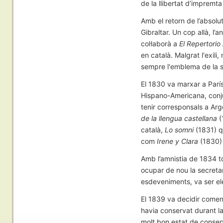
de la llibertat d’impremta
Amb el retorn de l’absolut
Gibraltar. Un cop allà, l’
col·laborà a
El Repertori
en català. Malgrat l'exili
sempre l'emblema de la s
El 1830 va marxar a París, 
Hispano-Americana, conju
tenir corresponsals a Arg
de la llengua castellana
(
català,
Lo somni
(1831) q
com
Irene y Clara
(1830)
Amb l’amnistia de 1834 to
ocupar de nou la secretar
esdeveniments, va ser ele
El 1839 va decidir començ
havia conservat durant la
molt bon estat de conserv