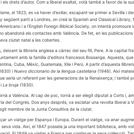
 i els drets d’autor. Com a liberal exaltat, votà també a favor de la s
isme, el 1823, es va haver d’exiliar, escapant-se primer a Sevilla i d
any següent partí a Londres, on creà la Spanish and Classical Library, 
o Americano
i a l’English Foreign Biblical Society, on intentà promoure
, no abandonà els contactes amb València. De fet, en les publicacions 
eva ciutat natal a les cobertes.
deixant la llibreria anglesa a càrrec del seu fill, Pere. A la capital fr
ntament amb la família d'editors francesos Bossange. Aquesta, que as
entina, Cuba, Mèxic, Guatemala, Xile i Perú. A partir d’aquesta llibrer
1830) i
Nuevo diccionario de la llengua castellana
(1946). Així matei
ue seria un referent per les generacions de la Renaixença; i també p
 i
La bruja
(1830).
rnà a València. Al cap de poc, tornà a ser elegit diputat a Corts i, a
ia del Congrés. Dos anys després, va esclatar una revolta liberal a Va
git membre de la Junta Consultiva de la ciutat.
ar un viatge per Espanya i Europa. Durant el viatge, va anar augment
 seva vida. Així, el 1847 posseïa ja una important biblioteca, amb vol
ació. El 1849 va viatjar a França per continuar la seva col·lecció. Ta