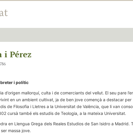
 i Pérez
1786
ibreter i polític
a d’origen mallorquí, culta i de comerciants del vellut. El seu pare l’
vivint en un ambient cultivat, ja de ben jove començà a destacar per l
s de Filosofia i Lletres a la Universitat de València, que li van conso
El 1802 cursà també els estudis de Teologia, a la mateixa Universitat.
tedra en Llengua Grega dels Reales Estudios de San Isidro a Madrid.
 ser massa jove.