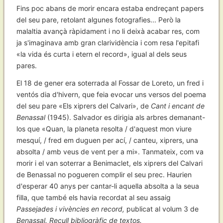
Fins poc abans de morir encara estaba endreçant papers
del seu pare, retolant algunes fotografies... Però la
malaltia avançà ràpidament i no li deixà acabar res, com
ja s'imaginava amb gran clarividència i com resa l'epitafi
«la vida és curta i etern el record», igual al dels seus
pares.
El 18 de gener era soterrada al Fossar de Loreto, un fred i
ventós dia d'hivern, que feia evocar uns versos del poema
del seu pare «Els xiprers del Calvari», de
Cant i encant de
Benassal
(1945). Salvador es dirigia als arbres demanant-
los que «Quan, la planeta resolta / d'aquest mon viure
mesquí, / fred em duguen per ací, / canteu, xiprers, una
absolta / amb veus de vent per a mi». Tanmateix, com va
morir i el van soterrar a Benimaclet, els xiprers del Calvari
de Benassal no pogueren complir el seu prec. Haurien
d'esperar 40 anys per cantar-li aquella absolta a la seua
filla, que també els havia recordat al seu assaig
Passejades i vivències en record,
publicat al volum 3 de
Benassal. Recull bibliogràfic de textos.