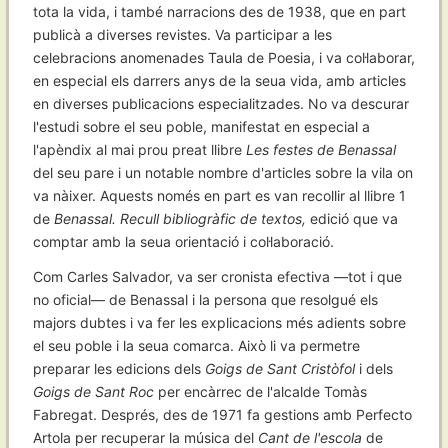
tota la vida, i també narracions des de 1938, que en part
publicà a diverses revistes. Va participar a les
celebracions anomenades Taula de Poesia, i va col·laborar,
en especial els darrers anys de la seua vida, amb articles
en diverses publicacions especialitzades. No va descurar
l'estudi sobre el seu poble, manifestat en especial a
l'apèndix al mai prou preat llibre
Les festes de Benassal
del seu pare i un notable nombre d'articles sobre la vila on
va nàixer. Aquests només en part es van recollir al llibre 1
de
Benassal. Recull bibliogràfic de textos,
edició que va
comptar amb la seua orientació i col·laboració.
Com Carles Salvador, va ser cronista efectiva —tot i que
no oficial— de Benassal i la persona que resolgué els
majors dubtes i va fer les explicacions més adients sobre
el seu poble i la seua comarca. Això li va permetre
preparar les edicions dels
Goigs de Sant Cristòfol
i dels
Goigs de Sant Roc
per encàrrec de l'alcalde Tomàs
Fabregat. Després, des de 1971 fa gestions amb Perfecto
Artola per recuperar la música del
Cant de l'escola
de