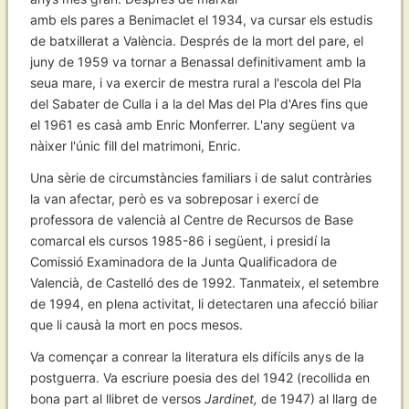
amb els pares a Benimaclet el 1934, va cursar els estudis
de batxillerat a València. Després de la mort del pare, el
juny de 1959 va tornar a Benassal definitivament amb la
seua mare, i va exercir de mestra rural a l'escola del Pla
del Sabater de Culla i a la del Mas del Pla d'Ares fins que
el 1961 es casà amb Enric Monferrer. L'any següent va
nàixer l'únic fill del matrimoni, Enric.
Una sèrie de circumstàncies familiars i de salut contràries
la van afectar, però es va sobreposar i exercí de
professora de valencià al Centre de Recursos de Base
comarcal els cursos 1985-86 i següent, i presidí la
Comissió Examinadora de la Junta Qualificadora de
Valencià, de Castelló des de 1992. Tanmateix, el setembre
de 1994, en plena activitat, li detectaren una afecció biliar
que li causà la mort en pocs mesos.
Va començar a conrear la literatura els difícils anys de la
postguerra. Va escriure poesia des del 1942 (recollida en
bona part al llibret de versos
Jardinet,
de 1947) al llarg de