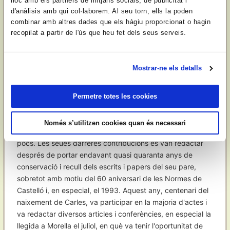
lloc amb els partners de mitjans socials, de publicitat i
1950, amb tot el món literari i cultural valencià —i no sols
d'anàlisis amb qui col·laborem. Al seu torn, ells la poden
valencianista—, testimoniat en una rica correspondència i
combinar amb altres dades que els hàgiu proporcionat o hagin
records personals, han estat indispensables moltes
recopilat a partir de l'ús que heu fet dels seus serveis.
vegades per clarificar els estudis sobre dita època.
Fins poc abans d'emmalaltir havia recorregut una per una
Mostrar-ne els detalls
les principals biblioteques i hemeroteques de Castelló i de
València portant endavant, a la seua avançada edat, una
complexa recerca per completar, tant com fóra possible,
Permetre totes les cookies
la bibliografia del seu pare. Si tenim en compte que
s'havia de desplaçar cada vegada des de Benassal,
Només s’utilitzen cookies quan és necessari
l'esforç encara té més mèrit, car els col·laboradors érem
pocs. Les seues darreres contribucions es van redactar
després de portar endavant quasi quaranta anys de
conservació i recull dels escrits i papers del seu pare,
sobretot amb motiu del 60 aniversari de les Normes de
Castelló i, en especial, el 1993. Aquest any, centenari del
naixement de Carles, va participar en la majoria d'actes i
va redactar diversos articles i conferències, en especial la
llegida a Morella el juliol, en què va tenir l'oportunitat de