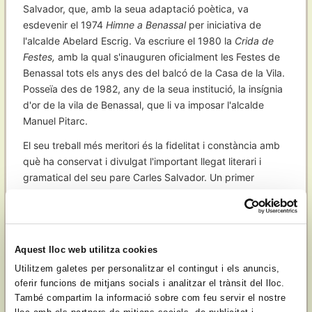
Salvador, que, amb la seua adaptació poètica, va
esdevenir el 1974
Himne a Benassal
per iniciativa de
l'alcalde Abelard Escrig. Va escriure el 1980 la
Crida de
Festes,
amb la qual s'inauguren oficialment les Festes de
Benassal tots els anys des del balcó de la Casa de la Vila.
Posseïa des de 1982, any de la seua institució, la insígnia
d'or de la vila de Benassal, que li va imposar l'alcalde
Manuel Pitarc.
El seu treball més meritori és la fidelitat i constància amb
què ha conservat i divulgat l'important llegat literari i
gramatical del seu pare Carles Salvador. Un primer
exemple és l'edició el 1957 del recull
Parleu bé,
i
després el seu esperit de col·laboració amb tot el que
signifiqués estudi i promoció de la nostra literatura i
cultura es fa palés amb el gran nombre de visites que
Aquest lloc web utilitza cookies
desfilaren per la seua casa pairal benassalenca. La major
Utilitzem galetes per personalitzar el contingut i els anuncis,
part dels estudis apareguts sobre el seu pare han
oferir funcions de mitjans socials i analitzar el trànsit del lloc.
comptat amb la seua col·laboració. La seua excel·lent
També compartim la informació sobre com feu servir el nostre
memòria, i el tracte que va tenir, les dècades de 1940 i