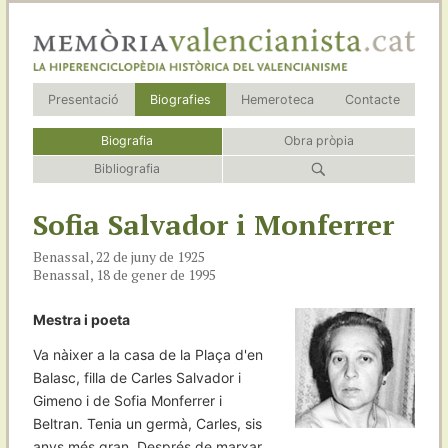
Presentació
Biografies
Hemeroteca
Contacte
Biografia
Obra pròpia
Bibliografia
Sofia Salvador i Monferrer
Benassal, 22 de juny de 1925
Benassal, 18 de gener de 1995
Mestra i poeta
Va nàixer a la casa de la Plaça d'en
Balasc, filla de Carles Salvador i
Gimeno i de Sofia Monferrer i
Beltran. Tenia un germà, Carles, sis
anys més gran. Després de marxar