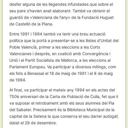
desfer alguna de les llegendes infundades que sobre el
seu pare s'havien anat elaborant. També va obtenir el
guardó de «Valenciana de l'any» de la Fundació Huguet
de Castelló de la Plana.
Entre 1991 i 1994 també va tenir una breu actuació
política que la portà a presentar-se a les llistes d'Unitat del
Poble Valencià, primer a les eleccions a les Corts
Valencianes i després, en coalició amb Convergència i
Unió i el Partit Socialista de Mallorca, a les eleccions al
Parlament Europeu. Va participar a diversos mítings, com
els fets a Benassal el 18 de maig de 1991 i el 8 de maig
de 1994.
Al final, va participar el mateix any 1994 en els actes del
750è aniversari de la Carta de Població de Culla, fet que li
va suposar el retrobament amb els seus alumnes del Pla
del Sabater. Precisament és la Biblioteca Municipal de la
capital de la Setena la que conserva el seu darrer autògaf,
datat el 29 de desembre.