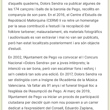
d’aquells quaderns, Dolors Sendra va publicar algunes de
les 174 cançons i balls de la baronia de Pego, recollits en
companyia de son pare. En el 2016, el Centre d’Estudis de
Repoblació Mallorquina (CERM) li va retre un homenatge
per la seua contribució a l’estudi i la recopilació del
folklore tarbener; malauradament, els materials fotogràfics
i audiovisuals es van extraviar i mai no van ser publicats,
però han estat localitzats posteriorment i ara són objecte
d’estudi.
En 2002, l’Ajuntament de Pego va convocar el I Concurs
Nacional «Dolors Sendra» per a joves intèrprets; la
intenció va ser bona, però van escatimar fons i esforç i
se’n celebrà tan sols una edició. En 2017, Dolors Sendra va
ser distingida com a Insigne de l’Acadèmia de la Música
Valenciana. Va faltar als 91 anys i el funeral tingué lloc a
l’església de l’Assumpció de Pego. Al març de 2019,
l’Ajuntament de Pego va iniciar un procés de participació
ciutadana per decidir quin nom nou posaven a un carrer
dedicat a l’expresident del Consell, Eduardo Zaplana,