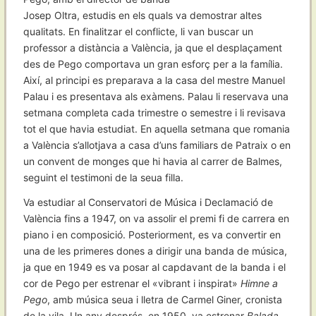
Josep Oltra, estudis en els quals va demostrar altes
qualitats. En finalitzar el conflicte, li van buscar un
professor a distància a València, ja que el desplaçament
des de Pego comportava un gran esforç per a la família.
Així, al principi es preparava a la casa del mestre Manuel
Palau i es presentava als exàmens. Palau li reservava una
setmana completa cada trimestre o semestre i li revisava
tot el que havia estudiat. En aquella setmana que romania
a València s’allotjava a casa d’uns familiars de Patraix o en
un convent de monges que hi havia al carrer de Balmes,
seguint el testimoni de la seua filla.
Va estudiar al Conservatori de Música i Declamació de
València fins a 1947, on va assolir el premi fi de carrera en
piano i en composició. Posteriorment, es va convertir en
una de les primeres dones a dirigir una banda de música,
ja que en 1949 es va posar al capdavant de la banda i el
cor de Pego per estrenar el «vibrant i inspirat»
Himne a
Pego
, amb música seua i lletra de Carmel Giner, cronista
de la vila. Un any després, en 1950, va estrenar
Balada