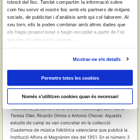
trànsit del lloc. També compartim la informació sobre
continuar treballant, però la seua mare s’hi va negar i a
com feu servir el nostre lloc amb els partners de mitjans
més Dolors volia estar amb els seus fills. Va ser una
socials, de publicitat i d'anàlisis amb qui col·laborem. Al
decisió molt difícil perquè allí era molt més valorada i amb
seu torn, ells la poden combinar amb altres dades que
més activitat professional. En pocs anys, es va convertir
els hàgiu proporcionat o hagin recopilat a partir de l'ús
en la primera directora i professora de solfeig i piano de
que heu fet dels seus serveis.
l’Institut de Música de Xàbia, institució que li guarda un
gran afecte. Alhora, exercia de jutgessa de districte en el
Jutjat de Pego i presentava en Ràdio Pego el programa
Mostrar-ne els detalls
Policromies sonores
.
Entre les seues activitats prèvies a l’estada americana
Permetre totes les cookies
trobem també la investigació musicològica. Durant els
primers anys 50, per mitjà d’una beca de l’Institut de
Musicologia i Folklore, va formar part de l’equip liderat per
Només s’utilitzen cookies quan és necessari
Manuel Palau per a fer recerca de la música tradicional
valenciana, juntament amb altres musicòlegs com Maria
Teresa Oller, Ricardo Olmos o Antonio Chover. Aquests
estudis de camp es van concretar en la col·lecció
Cuadernos de música folklórica valenciana
que publicà la
Institució Alfons el Magnànim des del 1951. En el número 3