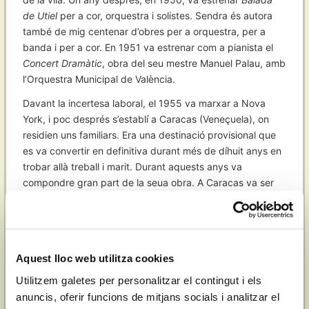
de Utiel
per a cor, orquestra i solistes. Sendra és autora
també de mig centenar d’obres per a orquestra, per a
banda i per a cor. En 1951 va estrenar com a pianista el
Concert Dramàtic
, obra del seu mestre Manuel Palau, amb
l’Orquestra Municipal de València.
Davant la incertesa laboral, el 1955 va marxar a Nova
York, i poc després s’establí a Caracas (Veneçuela), on
residien uns familiars. Era una destinació provisional que
es va convertir en definitiva durant més de díhuit anys en
trobar allà treball i marit. Durant aquests anys va
compondre gran part de la seua obra. A Caracas va ser
professora de solfeig i piano en diverses escoles i centres
educatius, va oferir nombrosos concerts com a pianista i
soprano i feu arranjaments per a peces de música popular
veneçolana.
Aquest lloc web utilitza cookies
En divorciar-se, va decidir tornar a Pego en 1972 amb els
Utilitzem galetes per personalitzar el contingut i els
seus fills. Passat un temps, van vindre a buscar-la des de
anuncis, oferir funcions de mitjans socials i analitzar el
Veneçuela, i fins i tot li enviaven cartes perquè hi tornara a